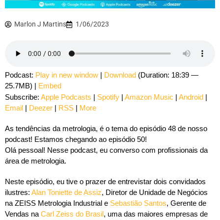
Marlon J Martins
1/06/2023
Podcast:
Play in new window
|
Download
(Duration: 18:39 —
25.7MB) |
Embed
Subscribe:
Apple Podcasts
|
Spotify
|
Amazon Music
|
Android
|
Email
|
Deezer
|
RSS
|
More
As tendências da metrologia, é o tema do episódio 48 de nosso
podcast! Estamos chegando ao episódio 50!
Olá pessoal! Nesse podcast, eu converso com profissionais da
área de metrologia.
Neste episódio, eu tive o prazer de entrevistar dois convidados
ilustres:
Alan Toniette de Assiz
, Diretor de Unidade de Negócios
na ZEISS Metrologia Industrial e
Sebastião Santos
, Gerente de
Vendas na
Carl Zeiss do Brasil
, uma das maiores empresas de