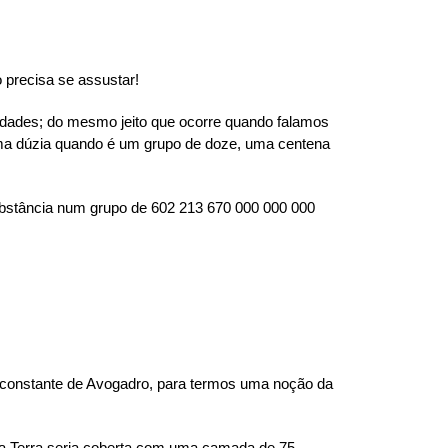
 precisa se assustar!
dades; do mesmo jeito que ocorre quando falamos
ma dúzia quando é um grupo de doze, uma centena
stância num grupo de 602 213 670 000 000 000
a constante de Avogadro, para termos uma noção da
da Terra seria coberta com uma camada de 75