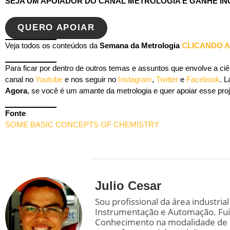
SEJA UM APOIADOR DO CANAL METROLOGIA E GANHE I
QUERO APOIAR
Veja todos os conteúdos da
Semana da Metrologia
CLICANDO A
Para ficar por dentro de outros temas e assuntos que envolve a ci
canal no
Youtube
e nos seguir no
Instagram
,
Twitter
e
Facebook
. 
Agora
, se você é um amante da metrologia e quer apoiar esse proj
Fonte
SOME BASIC CONCEPTS OF CHEMISTRY
Julio Cesar
Sou profissional da área industri
Instrumentação e Automação. Fui
Conhecimento na modalidade de I