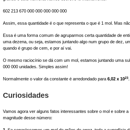
602 213 670 000 000 000 000 000
Assim, essa quantidade é o que representa o que é 1 mol. Mas não
Essa é uma forma comum de agruparmos certa quantidade de enti
uma dezena, ou seja, estamos juntando algo num grupo de dez, u
quando é grupo de cem, e por aí vai.
O mesmo raciocínio se dá com um mol, estamos juntando uma sub
000 000 unidades. Simples assim!
23
Normalmente o valor da constante é arredondado para
6,02 x 10
.
Curiosidades
Vamos agora ver alguns fatos interessantes sobre o mol e sobre 
magnitude desse número:
1.
Se separássemos um mol de grãos de arroz, toda a superfície 