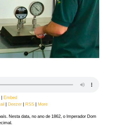
 |
Embed
ail
|
Deezer
|
RSS
|
More
aís. Nesta data, no ano de 1862, o Imperador Dom
ecimal.