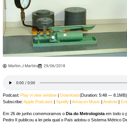
Marlon J Martins
29/06/2018
Podcast:
Play in new window
|
Download
(Duration: 5:48 — 8.1MB)
Subscribe:
Apple Podcasts
|
Spotify
|
Amazon Music
|
Android
|
Em
Em 26 de junho comemoramos o
Dia do Metrologista
em todo o p
Pedro II publicou a lei pela qual o País adotou o Sistema Métrico D