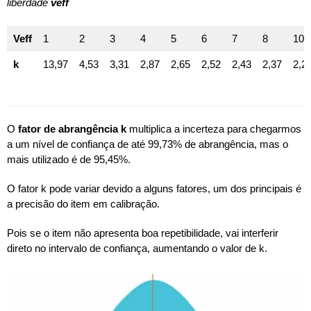
liberdade
veff
Veff
1
2
3
4
5
6
7
8
10
k
13,97
4,53
3,31
2,87
2,65
2,52
2,43
2,37
2,2
O
fator de abrangência k
multiplica a incerteza para chegarmos
a um nível de confiança de até 99,73% de abrangência, mas o
mais utilizado é de 95,45%.
O fator k pode variar devido a alguns fatores, um dos principais é
a precisão do item em calibração.
Pois se o item não apresenta boa repetibilidade, vai interferir
direto no intervalo de confiança, aumentando o valor de k.