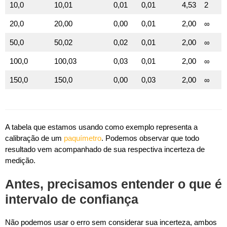
10,0
10,01
0,01
0,01
4,53
2
20,0
20,00
0,00
0,01
2,00
∞
50,0
50,02
0,02
0,01
2,00
∞
100,0
100,03
0,03
0,01
2,00
∞
150,0
150,0
0,00
0,03
2,00
∞
A tabela que estamos usando como exemplo representa a
calibração de um
paquímetro
. Podemos observar que todo
resultado vem acompanhado de sua respectiva incerteza de
medição.
Antes, precisamos entender o que é
intervalo de confiança
Não podemos usar o erro sem considerar sua incerteza, ambos