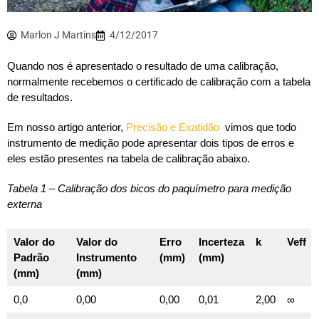
Marlon J Martins
4/12/2017
Quando nos é apresentado o resultado de uma calibração,
normalmente recebemos o certificado de calibração com a tabela
de resultados.
Em nosso artigo anterior,
Precisão e Exatidão
vimos que todo
instrumento de medição pode apresentar dois tipos de erros e
eles estão presentes na tabela de calibração abaixo.
Tabela 1 – Calibração dos bicos do paquímetro para medição
externa
Valor do
Valor do
Erro
Incerteza
k
Veff
Padrão
Instrumento
(mm)
(mm)
(mm)
(mm)
0,0
0,00
0,00
0,01
2,00
∞