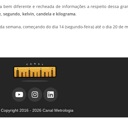
a bem diferente e recheada de informações a respeito dessa gra
, s
egundo, k
elvin, c
andela e k
ilograma
.
s da semana, começando do dia 14 (segundo-feira) até o dia 20 de 
©
Copyright 2016 - 2026 Canal Metrologia