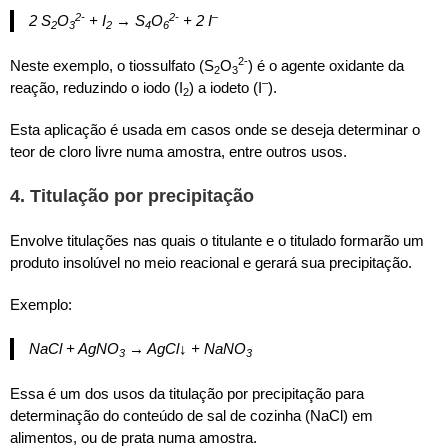
2-
2-
–
2 S
O
+ I
→ S
O
+ 2 I
2
3
2
4
6
2-
Neste exemplo, o tiossulfato (S
O
) é o agente oxidante da
2
3
–
reação, reduzindo o iodo (I
) a iodeto (I
).
2
Esta aplicação é usada em casos onde se deseja determinar o
teor de cloro livre numa amostra, entre outros usos.
4. Titulação por precipitação
Envolve titulações nas quais o titulante e o titulado formarão um
produto insolúvel no meio reacional e gerará sua precipitação.
Exemplo:
NaCl + AgNO
→ AgCl↓ + NaNO
3
3
Essa é um dos usos da titulação por precipitação para
determinação do conteúdo de sal de cozinha (NaCl) em
alimentos, ou de prata numa amostra.