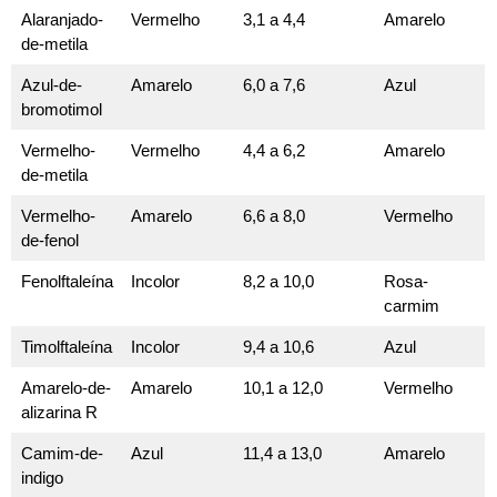
Alaranjado-
Vermelho
3,1 a 4,4
Amarelo
de-metila
Azul-de-
Amarelo
6,0 a 7,6
Azul
bromotimol
Vermelho-
Vermelho
4,4 a 6,2
Amarelo
de-metila
Vermelho-
Amarelo
6,6 a 8,0
Vermelho
de-fenol
Fenolftaleína
Incolor
8,2 a 10,0
Rosa-
carmim
Timolftaleína
Incolor
9,4 a 10,6
Azul
Amarelo-de-
Amarelo
10,1 a 12,0
Vermelho
alizarina R
Camim-de-
Azul
11,4 a 13,0
Amarelo
indigo