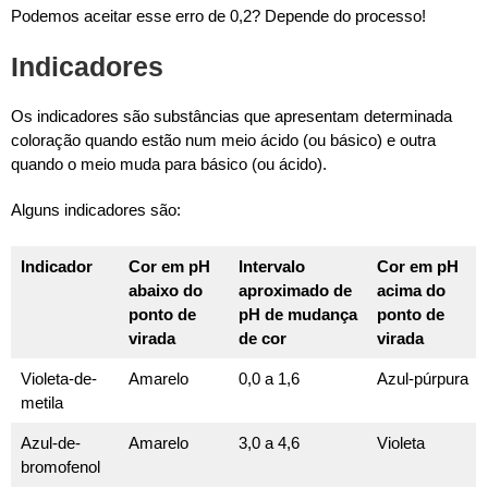
Podemos aceitar esse erro de 0,2? Depende do processo!
Indicadores
Os indicadores são substâncias que apresentam determinada
coloração quando estão num meio ácido (ou básico) e outra
quando o meio muda para básico (ou ácido).
Alguns indicadores são:
Indicador
Cor em pH
Intervalo
Cor em pH
abaixo do
aproximado de
acima do
ponto de
pH de mudança
ponto de
virada
de cor
virada
Violeta-de-
Amarelo
0,0 a 1,6
Azul-púrpura
metila
Azul-de-
Amarelo
3,0 a 4,6
Violeta
bromofenol