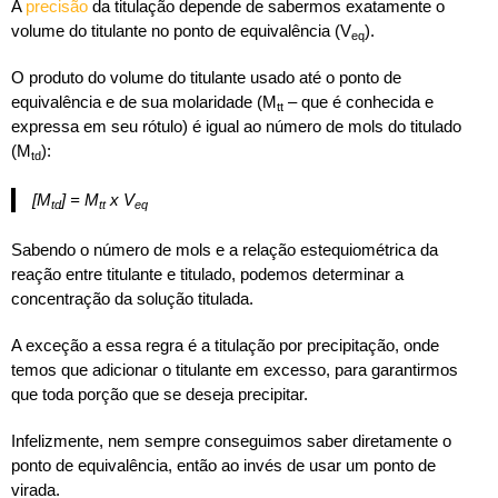
A
precisão
da titulação depende de sabermos exatamente o
volume do titulante no ponto de equivalência (V
).
eq
O produto do volume do titulante usado até o ponto de
equivalência e de sua molaridade (M
– que é conhecida e
tt
expressa em seu rótulo) é igual ao número de mols do titulado
(M
):
td
[M
] = M
x V
td
tt
eq
Sabendo o número de mols e a relação estequiométrica da
reação entre titulante e titulado, podemos determinar a
concentração da solução titulada.
A exceção a essa regra é a titulação por precipitação, onde
temos que adicionar o titulante em excesso, para garantirmos
que toda porção que se deseja precipitar.
Infelizmente, nem sempre conseguimos saber diretamente o
ponto de equivalência, então ao invés de usar um ponto de
virada.