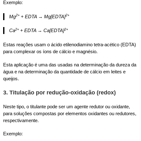
Exemplo:
2+
2+
Mg
+ EDTA → Mg[EDTA]
2+
2+
Ca
+ EDTA → Ca[EDTA]
Estas reações usam o ácido etilenodiamino tetra-acético (EDTA)
para complexar os íons de cálcio e magnésio.
Esta aplicação é uma das usadas na determinação da dureza da
água e na determinação da quantidade de cálcio em leites e
queijos.
3. Titulação por redução-oxidação (redox)
Neste tipo, o titulante pode ser um agente redutor ou oxidante,
para soluções compostas por elementos oxidantes ou redutores,
respectivamente.
Exemplo: