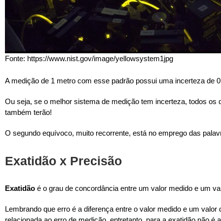
Fonte: https://www.nist.gov/image/yellowsystem1jpg
A medição de 1 metro com esse padrão possui uma incerteza de 0
Ou seja, se o melhor sistema de medição tem incerteza, todos os d
também terão!
O segundo equívoco, muito recorrente, está no emprego das pa
Exatidão x Precisão
Exatidão
é o grau de concordância entre um valor medido e um valo
Lembrando que erro é a diferença entre o valor medido e um valor d
relacionada ao erro de medição, entretanto, para a exatidão não é a