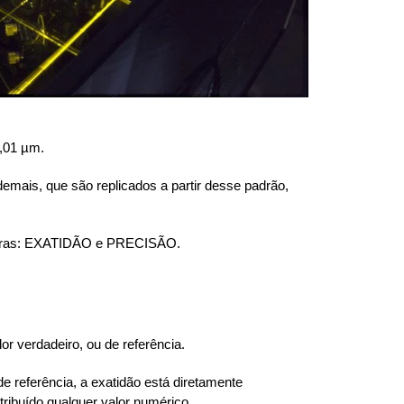
,01 µm.
emais, que são replicados a partir desse padrão,
lavras: EXATIDÃO e PRECISÃO.
r verdadeiro, ou de referência.
e referência, a exatidão está diretamente
tribuído qualquer valor numérico.